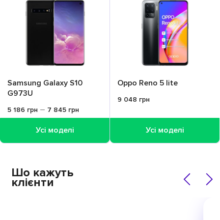
Samsung Galaxy S10
Oppo Reno 5 lite
G973U
9 048
грн
–
5 186
грн
7 845
грн
Усі моделі
Усі моделі
Шо
кажуть
клієнти