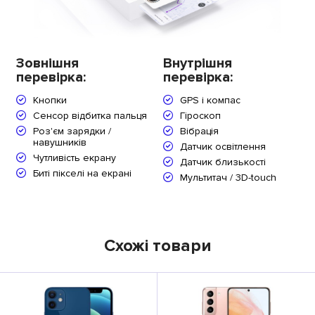
Зовнішня
Внутрішня
перевірка:
перевірка:
Кнопки
GPS і компас
Сенсор відбитка пальця
Гіроскоп
Роз'єм зарядки /
Вібрація
навушників
Датчик освітлення
Чутливість екрану
Датчик близькості
Биті пікселі на екрані
Мультитач / 3D-touch
Схожі товари