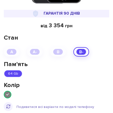
ГАРАНТІЯ 90 ДНІВ
3 354
від
грн
Стан
A
A-
B
B-
Пам'ять
64 Gb
Колiр
Подивитися всі варіанти по моделі телефону