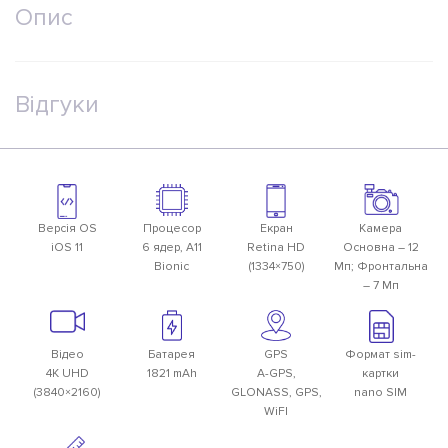
Опис
Відгуки
Версiя OS
Процесор
Екран
Камера
iOS 11
6 ядер, A11
Retina HD
Основна – 12
Bionic
(1334×750)
Мп; Фронтальна
– 7 Мп
Вiдео
Батарея
GPS
Формат sim-
4К UHD
1821 mAh
A-GPS,
картки
(3840×2160)
GLONASS, GPS,
nano SIM
WiFI