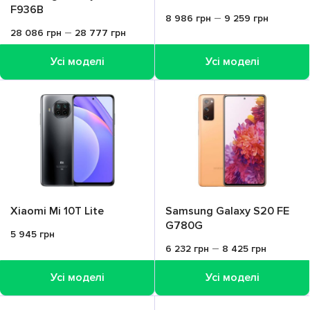
F936B
–
8 986
грн
9 259
грн
–
28 086
грн
28 777
грн
Усі моделі
Усі моделі
Xiaomi Mi 10T Lite
Samsung Galaxy S20 FE
G780G
5 945
грн
–
6 232
грн
8 425
грн
Усі моделі
Усі моделі