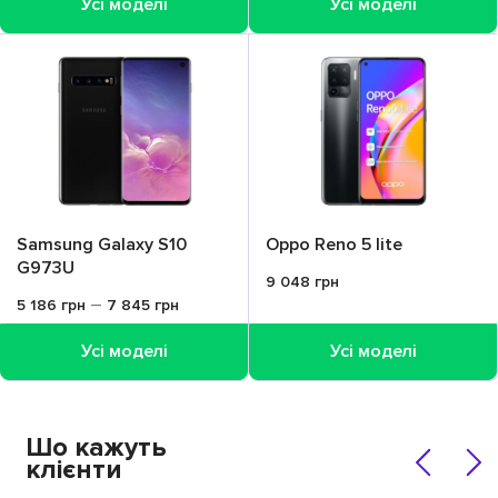
Усі моделі
Усі моделі
Samsung Galaxy S10
Oppo Reno 5 lite
G973U
9 048
грн
–
5 186
грн
7 845
грн
Усі моделі
Усі моделі
Шо
кажуть
клієнти