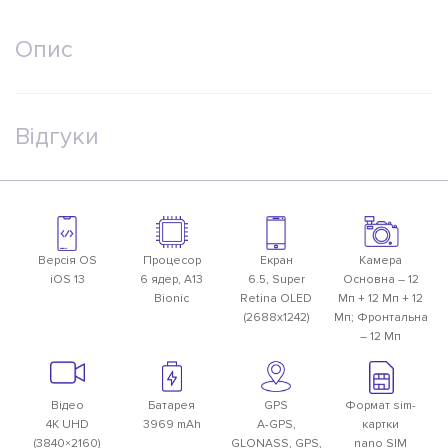
Опис
Відгуки
Версiя OS
Процесор
Екран
Камера
iOS 13
6 ядер, A13
6.5, Super
Основна – 12
Bionic
Retina OLED
Мп + 12 Мп + 12
(2688х1242)
Мп; Фронтальна
– 12 Мп
Вiдео
Батарея
GPS
Формат sim-
4К UHD
3969 mAh
A-GPS,
картки
(3840×2160)
GLONASS, GPS,
nano SIM