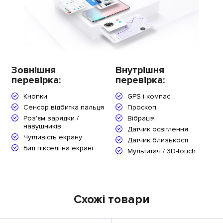
Зовнішня
Внутрішня
перевірка:
перевірка:
Кнопки
GPS і компас
Сенсор відбитка пальця
Гіроскоп
Роз'єм зарядки /
Вібрація
навушників
Датчик освітлення
Чутливість екрану
Датчик близькості
Биті пікселі на екрані
Мультитач / 3D-touch
Схожі товари