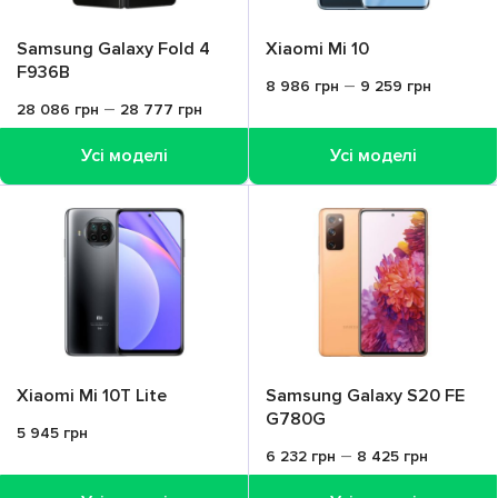
Samsung Galaxy Fold 4
Xiaomi Mi 10
F936B
–
8 986
грн
9 259
грн
–
28 086
грн
28 777
грн
Усі моделі
Усі моделі
Xiaomi Mi 10T Lite
Samsung Galaxy S20 FE
G780G
5 945
грн
–
6 232
грн
8 425
грн