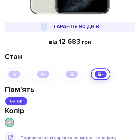
ГАРАНТІЯ 90 ДНІВ
12 683
від
грн
Стан
A
A-
B
B-
Пам'ять
64 Gb
Колiр
Подивитися всі варіанти по моделі телефону